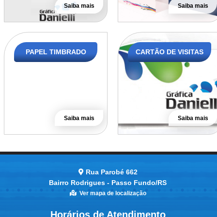
Saiba mais
Saiba mais
PAPEL TIMBRADO
CARTÃO DE VISITAS
Saiba mais
Saiba mais
Rua Parobé 662
Bairro Rodrigues - Passo Fundo/RS
Ver mapa de localização
Horários de Atendimento