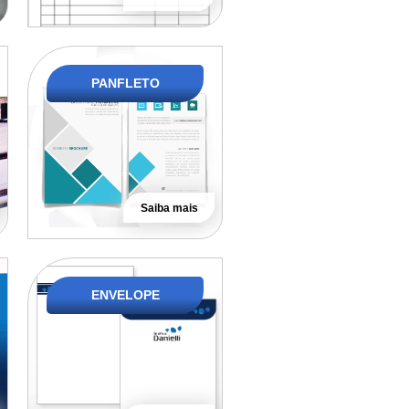
PANFLETO
Saiba mais
ENVELOPE